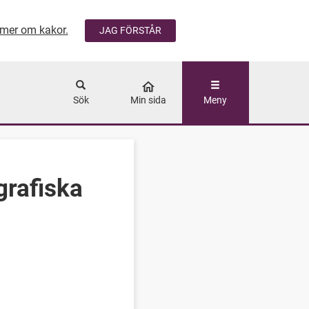
mer om kakor.
JAG FÖRSTÅR
ÅLLET
Sök
Min sida
Meny
rafiska