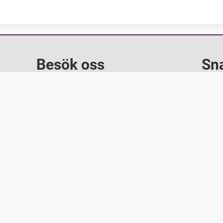
Besök oss
Sn
Furuhällsplan 1
196 40 Kungsängen
Powered by
Translate