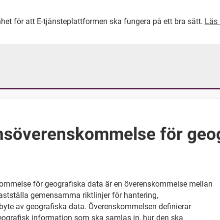
het för att E-tjänsteplattformen ska fungera på ett bra sätt.
Läs 
GÅ DIREKT TILL HUVUDINNEH
nsöverenskommelse för geog
ommelse för geografiska data är en överenskommelse mellan
 fastställa gemensamma riktlinjer för hantering,
tbyte av geografiska data. Överenskommelsen definierar
geografisk information som ska samlas in, hur den ska