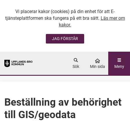
Vi placerar kakor (cookies) på din enhet för att E-
tjänsteplattformen ska fungera på ett bra sätt.
Läs mer om
kakor.
JAG FÖRSTÅR
GÅ DIREKT TILL
HUVUDINNEHÅLLET
Sök
Min sida
Meny
Beställning av behörighet
till GIS/geodata